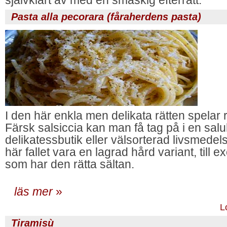
självklart av med en smaskig efterrätt.
Pasta alla pecorara (fåraherdens pasta)
I den här enkla men delikata rätten spelar r
Färsk salsiccia kan man få tag på i en saluh
delikatessbutik eller välsorterad livsmedels
här fallet vara en lagrad hård variant, till
som har den rätta sältan.
läs mer
»
L
Tiramisù