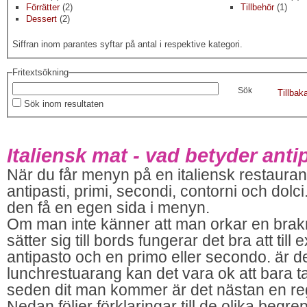
Förrätter
(2)
Tillbehör
(1)
Dessert
(2)
Siffran inom parantes syftar på antal i respektive kategori.
Fritextsökning
Tillbaka
Sök inom resultaten
Italiensk mat - vad betyder ant
När du får menyn på en italiensk restaurang
antipasti, primi, secondi, contorni och dolc
den få en egen sida i menyn.
Om man inte känner att man orkar en bra
sätter sig till bords fungerar det bra att til
antipasto och en primo eller secondo. är d
lunchrestuarang kan det vara ok att bara ta 
seden dit man kommer är det nästan en regel
Nedan följer förklaringar till de olika begre