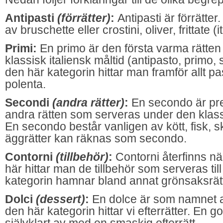
Antipasti
(förrätter)
:
Antipasti är förrätter
av bruschette eller crostini, oliver, frittate 
Primi:
En primo är den första varma rätte
klassisk italiensk måltid (antipasto, primo
den här kategorin hittar man framför allt p
polenta.
Secondi
(andra rätter)
:
En secondo är pre
andra rätten som serveras under den klassi
En secondo består vanligen av kött, fisk, sk
äggrätter kan räknas som secondo.
Contorni
(tillbehör
)
:
Contorni återfinns n
här hittar man de tillbehör som serveras ti
kategorin hamnar bland annat grönsaksrätte
Dolci
(dessert)
:
En dolce är som namnet a
den här kategorin hittar vi efterrätter. En g