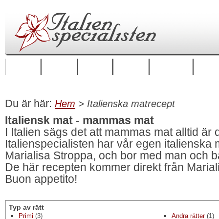
Startsida
Regioner
Städer
Boende
Hus att hyra
Hus till
Du är här:
Hem
> Italienska matrecept
Italiensk mat - mammas mat
I Italien sägs det att mammas mat alltid är
Italienspecialisten har vår egen italiens
Marialisa Stroppa, och bor med man och bar
De här recepten kommer direkt från Marialis
Buon appetito!
Typ av rätt
Primi
(3)
Andra rätter
(1)