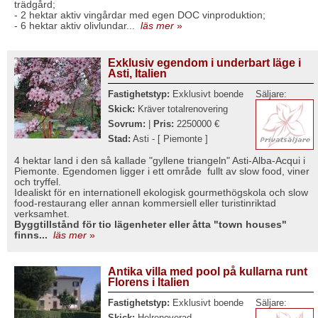
trädgård;
- 2 hektar aktiv vingårdar med egen DOC vinproduktion;
- 6 hektar aktiv olivlundar...
läs mer
»
Exklusiv egendom i underbart läge i
Asti, Italien
Fastighetstyp:
Exklusivt boende
Säljare:
Skick:
Kräver totalrenovering
Sovrum:
|
Pris:
2250000 €
Stad:
Asti - [ Piemonte ]
4 hektar land i den så kallade "gyllene triangeln" Asti-Alba-Acqui i
Piemonte. Egendomen ligger i ett område fullt av slow food, viner
och tryffel.
Idealiskt för en internationell ekologisk gourmethögskola och slow
food-restaurang eller annan kommersiell eller turistinriktad
verksamhet.
Byggtillstånd för tio lägenheter eller åtta "town houses"
finns...
läs mer
»
Antika villa med pool på kullarna runt
Florens i Italien
Fastighetstyp:
Exklusivt boende
Säljare:
Skick:
Helrenoverad