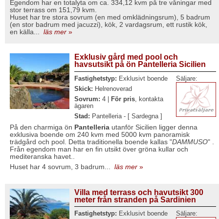
Egendom har en totalyta om ca. 334,12 kvm på tre våningar med
stor terrass om 151,79 kvm.
Huset har tre stora sovrum (en med omklädningsrum), 5 badrum
(en stor badrum med jacuzzi), kök, 2 vardagsrum, ett rustik kök,
en källa...
läs mer
»
Exklusiv gård med pool och
havsutsikt på ön Pantelleria Sicilien
Fastighetstyp:
Exklusivt boende
Säljare:
Skick:
Helrenoverad
Sovrum:
4 |
För pris
, kontakta
ägaren
Stad:
Pantelleria - [ Sardegna ]
På den charmiga ön
Pantelleria
utanför Sicilien ligger denna
exklusiva boende om 240 kvm med 5000 kvm panoramisk
trädgård och pool. Detta traditionella boende kallas "
DAMMUSO
" .
Från egendom man har en fin utsikt över gröna kullar och
mediteranska havet..
Huset har 4 sovrum, 3 badrum...
läs mer
»
Villa med terrass och havutsikt 300
meter från stranden på Sardinien
Fastighetstyp:
Exklusivt boende
Säljare: