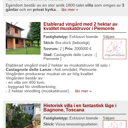
Egendom består av en stor antik 1800-talet
villa
som omges av
3
gårdar
och en
privat kyrka
...
läs mer
»
Etablerad vingård med 2 hektar av
kvalitet muskatdruvor i Piemonte
Fastighetstyp:
Exklusivt boende
Säljare:
Skick:
Bra skick (beboeligt)
Sovrum:
2 |
Pris:
2000000 €
Stad:
Castagnole delle Lanze - [
Piemonte ]
Etablerad vingård med 2 hektar av muskatdruvor till salu i
Castagnole delle Lanze
i Asti området, Piemonte.
Vingården producerar muskat vin av hög kvalitet.
Vingården består av:
- en villa om 400 kvm;
- byggnad för vintillverkning;
- 2 hektar vinodling (muskatdruvor)...
läs mer
»
Historisk villa i en fantastisk läge i
Bagnone, Toscana
Fastighetstyp:
Exklusivt boende
Säljare:
Skick:
Vissa renoveringsarbeten