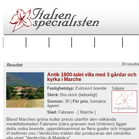
Startsida
Regioner
Städer
Boende
Hus att hyra
Hus till
19 resulta
Resultat
Antik 1800-talet villa med 3 gårdar och
kyrka i Marche
Fastighetstyp:
Exklusivt boende
Säljare:
Skick:
Bra skick (beboeligt)
Sovrum:
30 |
För pris
, kontakta
ägaren
Stad:
Fabriano - [ Marche ]
Bland Marches gröna kullar precis utanför den välkända
medeltidsstaden Fabriano (nära gränsen mot Umbrien) ligger
detta unika boende, uppmärksammat av flera guider och magasin.
Vi befinner oss i Verdicchio-trakter där produceras det utmärkta
vita vinet "Verdicchio di Matelica".