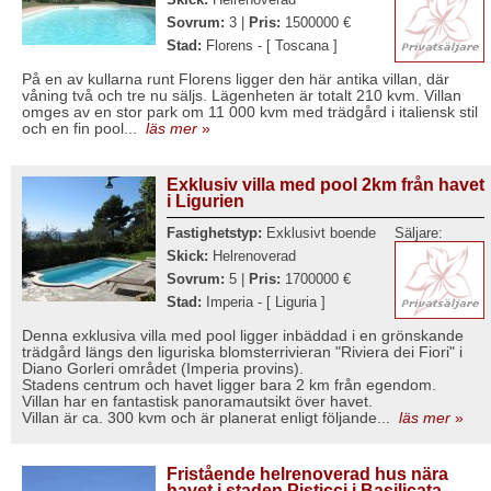
Sovrum:
3 |
Pris:
1500000 €
Stad:
Florens - [ Toscana ]
På en av kullarna runt Florens ligger den här antika villan, där
våning två och tre nu säljs. Lägenheten är totalt 210 kvm. Villan
omges av en stor park om 11 000 kvm med trädgård i italiensk stil
och en fin pool...
läs mer
»
Exklusiv villa med pool 2km från havet
i Ligurien
Fastighetstyp:
Exklusivt boende
Säljare:
Skick:
Helrenoverad
Sovrum:
5 |
Pris:
1700000 €
Stad:
Imperia - [ Liguria ]
Denna exklusiva villa med pool ligger inbäddad i en grönskande
trädgård längs den liguriska blomsterrivieran "Riviera dei Fiori" i
Diano Gorleri området (Imperia provins).
Stadens centrum och havet ligger bara 2 km från egendom.
Villan har en fantastisk panoramautsikt över havet.
Villan är ca. 300 kvm och är planerat enligt följande...
läs mer
»
Fristående helrenoverad hus nära
havet i staden Pisticci i Basilicata