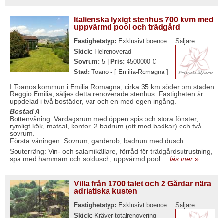
Italienska lyxigt stenhus 700 kvm med
uppvärmd pool och trädgård
Fastighetstyp:
Exklusivt boende
Säljare:
Skick:
Helrenoverad
Sovrum:
5 |
Pris:
4500000 €
Stad:
Toano - [ Emilia-Romagna ]
I Toanos kommun i Emilia Romagna, cirka 35 km söder om staden
Reggio Emilia, säljes detta renoverade stenhus. Fastigheten är
uppdelad i två bostäder, var och en med egen ingång.
Bostad A
Bottenvåning: Vardagsrum med öppen spis och stora fönster,
rymligt kök, matsal, kontor, 2 badrum (ett med badkar) och två
sovrum.
Första våningen: Sovrum, garderob, badrum med dusch.
Souterräng: Vin- och salamikällare, förråd för trädgårdsutrustning,
spa med hammam och soldusch, uppvärmd pool...
läs mer
»
Villa från 1700 talet och 2 Gårdar nära
adriatiska kusten
Fastighetstyp:
Exklusivt boende
Säljare:
Skick:
Kräver totalrenovering