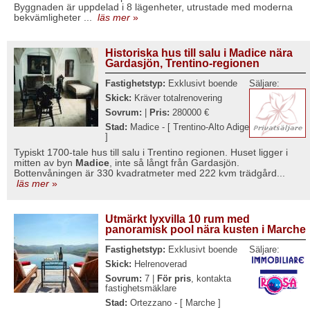
Byggnaden är uppdelad i 8 lägenheter, utrustade med moderna
bekvämligheter ...
läs mer
»
Historiska hus till salu i Madice nära
Gardasjön, Trentino-regionen
Fastighetstyp:
Exklusivt boende
Säljare:
Skick:
Kräver totalrenovering
Sovrum:
|
Pris:
280000 €
Stad:
Madice - [ Trentino-Alto Adige
]
Typiskt 1700-tale hus till salu i Trentino regionen. Huset ligger i
mitten av byn
Madice
, inte så långt från Gardasjön.
Bottenvåningen är 330 kvadratmeter med 222 kvm trädgård...
läs mer
»
Utmärkt lyxvilla 10 rum med
panoramisk pool nära kusten i Marche
Fastighetstyp:
Exklusivt boende
Säljare:
Skick:
Helrenoverad
Sovrum:
7 |
För pris
, kontakta
fastighetsmäklare
Stad:
Ortezzano - [ Marche ]