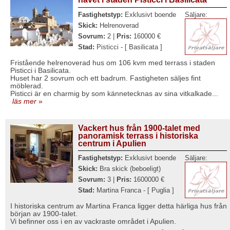
Fastighetstyp:
Exklusivt boende
Säljare:
Skick:
Helrenoverad
Sovrum:
2 |
Pris:
160000 €
Stad:
Pisticci - [ Basilicata ]
Fristående helrenoverad hus om 106 kvm med terrass i staden
Pisticci i Basilicata.
Huset har 2 sovrum och ett badrum. Fastigheten säljes fint
möblerad.
Pisticci är en charmig by som kännetecknas av sina vitkalkade...
läs mer
»
Vackert hus från 1900-talet med
panoramisk terrass i historiska
centrum i Apulien
Fastighetstyp:
Exklusivt boende
Säljare:
Skick:
Bra skick (beboeligt)
Sovrum:
3 |
Pris:
1600000 €
Stad:
Martina Franca - [ Puglia ]
I historiska centrum av Martina Franca ligger detta härliga hus från
början av 1900-talet.
Vi befinner oss i en av vackraste området i Apulien.