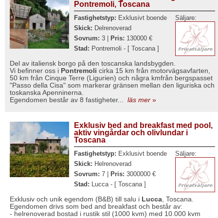
Pontremoli, Toscana
Fastighetstyp:
Exklusivt boende
Säljare:
Skick:
Delrenoverad
Sovrum:
3 |
Pris:
130000 €
Stad:
Pontremoli - [ Toscana ]
Del av italiensk borgo på den toscanska landsbygden.
Vi befinner oss i
Pontremoli
cirka 15 km från motorvägsavfarten,
50 km från Cinque Terre (Ligurien) och några kmfrån bergspasset
"Passo della Cisa" som markerar gränsen mellan den liguriska och
toskanska Apenninerna.
Egendomen består av 8 fastigheter...
läs mer
»
Exklusiv bed and breakfast med pool,
aktiv vingårdar och olivlundar i
Toscana
Fastighetstyp:
Exklusivt boende
Säljare:
Skick:
Helrenoverad
Sovrum:
7 |
Pris:
3000000 €
Stad:
Lucca - [ Toscana ]
Exklusiv och unik egendom (B&B) till salu i
Lucca
, Toscana.
Egendomen drivs som bed and breakfast och består av:
- helrenoverad bostad i rustik stil (1000 kvm) med 10.000 kvm