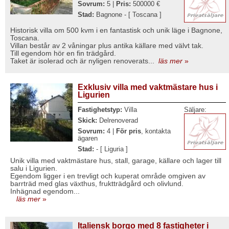
Sovrum:
5 |
Pris:
500000 €
Stad:
Bagnone - [ Toscana ]
Historisk villa om 500 kvm i en fantastisk och unik läge i Bagnone,
Toscana.
Villan består av 2 våningar plus antika källare med välvt tak.
Till egendom hör en fin trädgård.
Taket är isolerad och är nyligen renoverats...
läs mer
»
Exklusiv villa med vaktmästare hus i
Ligurien
Fastighetstyp:
Villa
Säljare:
Skick:
Delrenoverad
Sovrum:
4 |
För pris
, kontakta
ägaren
Stad:
- [ Liguria ]
Unik villa med vaktmästare hus, stall, garage, källare och lager till
salu i Ligurien.
Egendom ligger i en trevligt och kuperat område omgiven av
barrträd med glas växthus, fruktträdgård och olivlund.
Inhägnad egendom...
läs mer
»
Italiensk borgo med 8 fastigheter i