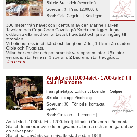
Skick:
Bra skick (beboeligt)
Sovrum:
3 |
Pris:
1200000 €
Stad:
Cala Girgolu - [ Sardegna ]
300 meter från havet och i centrum av den Marine Parken
Tavolara och Capo Coda Cavallo på Sardinien ligger denna
exklusiva villa med en fantastisk havutsikt och privat ingång till
stranden.
Vi befinner oss in ett känd och lungt området, 18 km från staden
Olbia och Flygplats.
Villan har en stor och panoramisk vardagsrum, stort kök, stor
veranda, stor terrass, 3 sovrum, 2 badrum, stor trädgård...
läs mer
»
Antikt slott (1000-talet - 1700-talet) till
salu i Piemonte
Fastighetstyp:
Exklusivt boende
Säljare:
Skick:
Lite uppfräschning
Sovrum:
30 |
För pris
, kontakta
ägaren
Stad:
Cinzano - [ Piemonte ]
Antikt slott (1000-talet - 1700-talet) till salu i Cinzano i Piemonte.
Slottet dominerar över de omgivande alperna och är omgärdat av
en privat park.
Slottet har använts som privatbostad sedan 1968.