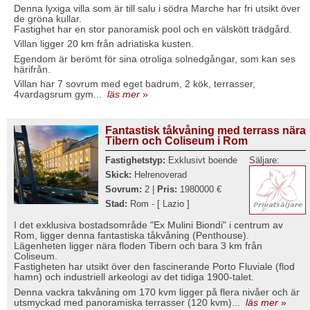
Denna lyxiga villa som är till salu i södra Marche har fri utsikt över
de gröna kullar.
Fastighet har en stor panoramisk pool och en välskött trädgård.
Villan ligger 20 km från adriatiska kusten.
Egendom är berömt för sina otroliga solnedgångar, som kan ses
härifrån.
Villan har 7 sovrum med eget badrum, 2 kök, terrasser,
4vardagsrum gym...
läs mer
»
Fantastisk tåkvåning med terrass nära
Tibern och Coliseum i Rom
Fastighetstyp:
Exklusivt boende
Säljare:
Skick:
Helrenoverad
Sovrum:
2 |
Pris:
1980000 €
Stad:
Rom - [ Lazio ]
I det exklusiva bostadsområde "Ex Mulini Biondi" i centrum av
Rom, ligger denna fantastiska tåkvåning (Penthouse).
Lägenheten ligger nära floden Tibern och bara 3 km från
Coliseum.
Fastigheten har utsikt över den fascinerande Porto Fluviale (flod
hamn) och industriell arkeologi av det tidiga 1900-talet.
Denna vackra takvåning om 170 kvm ligger på flera nivåer och är
utsmyckad med panoramiska terrasser (120 kvm)...
läs mer
»