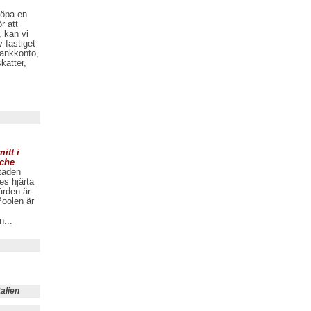
köpa en
r att
, kan vi
v fastiget
bankkonto,
katter,
itt i
rche
staden
es hjärta
ården är
Poolen är
n...
talien