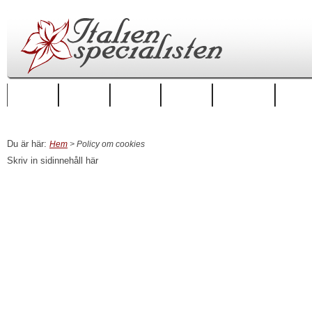
Startsida
Regioner
Städer
Boende
Hus att hyra
Hus till
Du är här:
Hem
> Policy om cookies
Skriv in sidinnehåll här