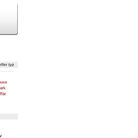
efter typ
ouse
ark
ffär
v