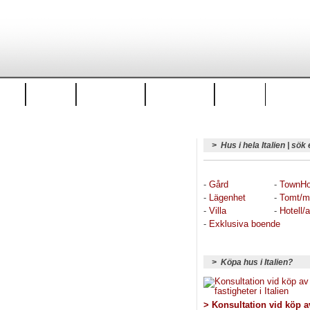
 salu
Golf
Italienforum
Artiklar & tips
Mat & Vin
> Hus i hela Italien | sök 
-
Gård
-
TownH
-
Lägenhet
-
Tomt/m
-
Villa
-
Hotell/a
-
Exklusiva boende
> Köpa hus i Italien?
> Konsultation vid köp a