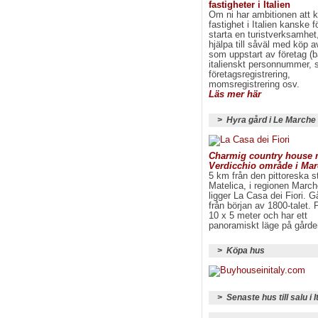
fastigheter i Italien
Om ni har ambitionen att 
fastighet i Italien kanske fö
starta en turistverksamhet
hjälpa till såväl med köp a
som uppstart av företag (
italienskt personnummer, s
företagsregistrering,
momsregistrering osv.
Läs mer här
> Hyra gård i Le Marche
Charmig country house m
Verdicchio område i Ma
5 km från den pittoreska 
Matelica, i regionen March
ligger La Casa dei Fiori. G
från början av 1800-talet. 
10 x 5 meter och har ett
panoramiskt läge på gårde
> Köpa hus
> Senaste hus till salu i I