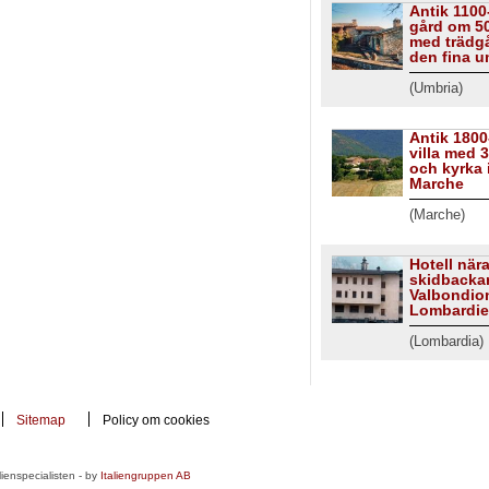
Antik 1100-
gård om 5
med trädgå
den fina u
(Umbria)
Antik 1800
villa med 
och kyrka 
Marche
(Marche)
Hotell när
skidbackar
Valbondion
Lombardie
(Lombardia)
Sitemap
Policy om cookies
ienspecialisten - by
Italiengruppen AB