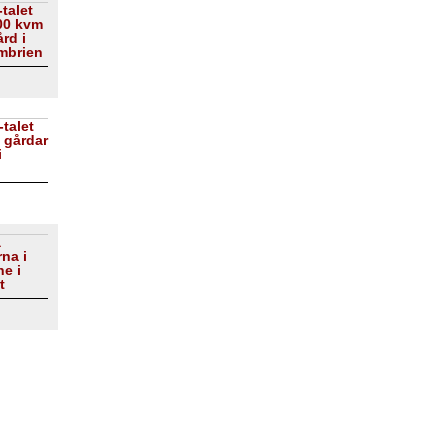
talet
00 kvm
rd i
mbrien
-talet
3 gårdar
i
a
na i
e i
t