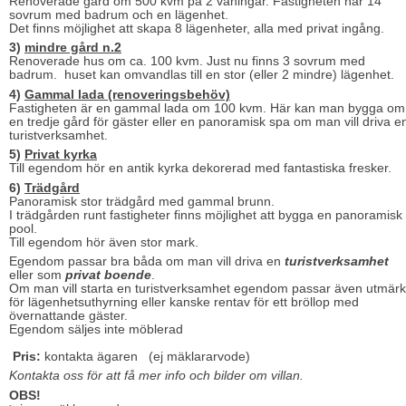
Renoverade gård om 500 kvm på 2 våningar. Fastigheten har 14
sovrum med badrum och en lägenhet.
Det finns möjlighet att skapa 8 lägenheter, alla med privat ingång.
3)
mindre gård n.2
Renoverade hus om ca. 100 kvm. Just nu finns 3 sovrum med
badrum. huset kan omvandlas till en stor (eller 2 mindre) lägenhet.
4)
Gammal lada (renoveringsbehöv)
Fastigheten är en gammal lada om 100 kvm. Här kan man bygga om
en tredje gård för gäster eller en panoramisk spa om man vill driva e
turistverksamhet.
5)
Privat kyrka
Till egendom hör en antik kyrka dekorerad med fantastiska fresker.
6)
Trädgård
Panoramisk stor trädgård med gammal brunn.
I trädgården runt fastigheter finns möjlighet att bygga en panoramisk
pool.
Till egendom hör även stor mark.
Egendom passar bra båda om man vill driva en
turistverksamhet
eller som
privat boende
.
Om man vill starta en turistverksamhet egendom passar även utmärk
för lägenhetsuthyrning eller kanske rentav för ett bröllop med
övernattande gäster.
Egendom säljes inte möblerad
Pris:
kontakta ägaren (ej mäklararvode)
Kontakta oss för att få mer info och bilder om villan.
OBS!