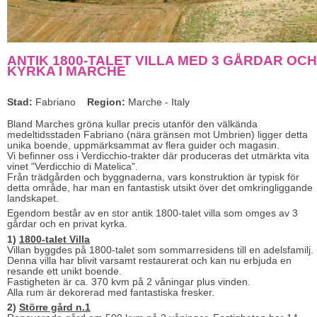
ANTIK 1800-TALET VILLA MED 3 GÅRDAR OCH
KYRKA I MARCHE
Stad:
Fabriano
Region:
Marche - Italy
Bland Marches gröna kullar precis utanför den välkända
medeltidsstaden Fabriano (nära gränsen mot Umbrien) ligger detta
unika boende, uppmärksammat av flera guider och magasin.
Vi befinner oss i Verdicchio-trakter där produceras det utmärkta vita
vinet "Verdicchio di Matelica".
Från trädgården och byggnaderna, vars konstruktion är typisk för
detta område, har man en fantastisk utsikt över det omkringliggande
landskapet.
Egendom består av en stor antik 1800-talet villa som omges av 3
gårdar och en privat kyrka.
1)
1800-talet Villa
Villan byggdes på 1800-talet som sommarresidens till en adelsfamilj.
Denna villa har blivit varsamt restaurerat och kan nu erbjuda en
resande ett unikt boende.
Fastigheten är ca. 370 kvm på 2 våningar plus vinden.
Alla rum är dekorerad med fantastiska fresker.
2)
Större gård n.1