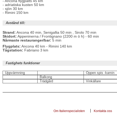
- Ancona flygpalts 45 km
- adriatiska kusten 50 km
- sjön 30 km
- Rimini 150 km
Avstånd till:
Strand:
Ancona 40 min, Senigallia 50 min , Sirolo 70 min
Skidort:
Appeninerna / Frontignano (2200 m ö h) - 60 min
Nårmaste restauranger/bar:
5 min
Flygplats:
Ancona 40 km - Rimini 140 km
Tågstation:
Fabriano 3 km
Fastighets funktioner
Uppvärmning
Öppen spis -kamin
Balkong
Trädgård
Vinkällare
Om Italienspecialisten
Kontakta oss