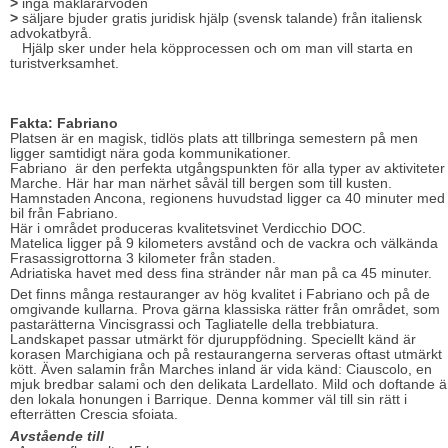
>
inga mäklararvoden
>
säljare bjuder gratis juridisk hjälp (svensk talande) från italiensk
advokatbyrå.
Hjälp sker under hela köpprocessen och om man vill starta en
turistverksamhet.
Fakta: Fabriano
Platsen är en magisk, tidlös plats att tillbringa semestern på men
ligger samtidigt nära goda kommunikationer.
Fabriano är den perfekta utgångspunkten för alla typer av aktiviteter 
Marche. Här har man närhet såväl till bergen som till kusten.
Hamnstaden Ancona, regionens huvudstad ligger ca 40 minuter med
bil från Fabriano.
Här i området produceras kvalitetsvinet Verdicchio DOC.
Matelica ligger på 9 kilometers avstånd och de vackra och välkända
Frasassigrottorna 3 kilometer från staden.
Adriatiska havet med dess fina stränder når man på ca 45 minuter.
Det finns många restauranger av hög kvalitet i Fabriano och på de
omgivande kullarna. Prova gärna klassiska rätter från området, som
pastarätterna Vincisgrassi och Tagliatelle della trebbiatura.
Landskapet passar utmärkt för djuruppfödning. Speciellt känd är
korasen Marchigiana och på restaurangerna serveras oftast utmärkt
kött. Även salamin från Marches inland är vida känd: Ciauscolo, en
mjuk bredbar salami och den delikata Lardellato. Mild och doftande ä
den lokala honungen i Barrique. Denna kommer väl till sin rätt i
efterrätten Crescia sfoiata.
Avstående till