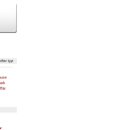
efter typ
ouse
ark
ffär
v