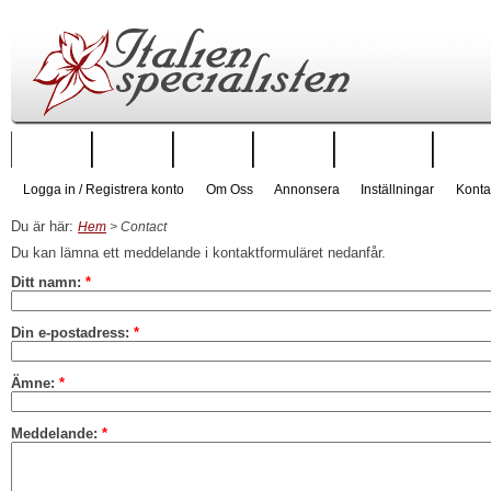
Startsida
Regioner
Städer
Boende
Hus att hyra
Hus till
Logga in / Registrera konto
Om Oss
Annonsera
Inställningar
Konta
Du är här:
Hem
> Contact
Du kan lämna ett meddelande i kontaktformuläret nedanfår.
Ditt namn:
*
Din e-postadress:
*
Ämne:
*
Meddelande:
*