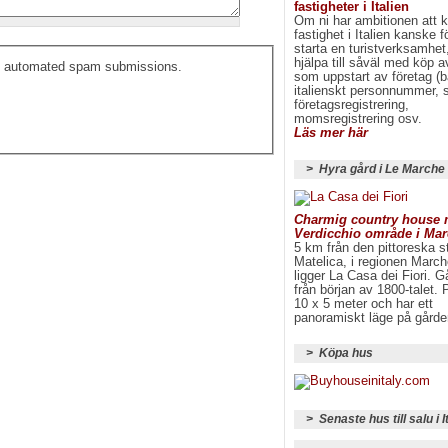
fastigheter i Italien
Om ni har ambitionen att 
fastighet i Italien kanske fö
starta en turistverksamhet
hjälpa till såväl med köp a
ent automated spam submissions.
som uppstart av företag (
italienskt personnummer, s
företagsregistrering,
momsregistrering osv.
Läs mer här
> Hyra gård i Le Marche
Charmig country house m
Verdicchio område i Ma
5 km från den pittoreska 
Matelica, i regionen March
ligger La Casa dei Fiori. G
från början av 1800-talet. 
10 x 5 meter och har ett
panoramiskt läge på gårde
> Köpa hus
> Senaste hus till salu i I