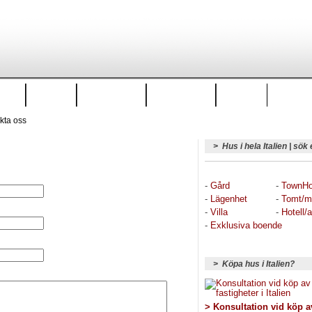
 salu
Golf
Italienforum
Artiklar & tips
Mat & Vin
kta oss
> Hus i hela Italien | sök 
-
Gård
-
TownH
-
Lägenhet
-
Tomt/m
-
Villa
-
Hotell/a
-
Exklusiva boende
> Köpa hus i Italien?
> Konsultation vid köp a