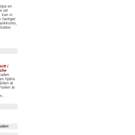
köpa en
r att
, kan vi
v fastiget
bankkonto,
katter,
itt i
rche
staden
es hjärta
ården är
Poolen är
n...
talien