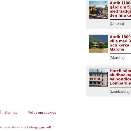
Antik 1100-
gård om 5
med trädgå
den fina u
(Umbria)
Antik 1800
villa med 
och kyrka 
Marche
(Marche)
Hotell när
skidbackar
Valbondion
Lombardie
(Lombardia)
Sitemap
Policy om cookies
ienspecialisten - by
Italiengruppen AB