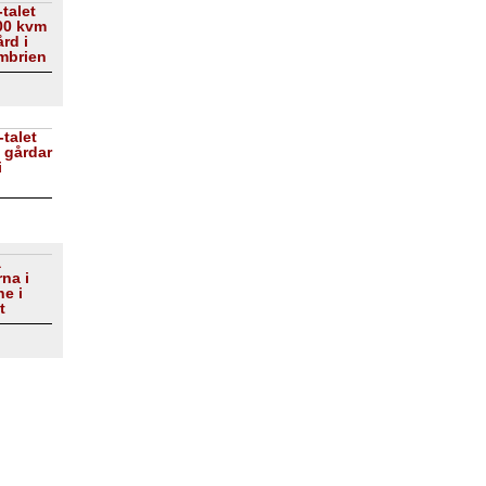
talet
00 kvm
rd i
mbrien
-talet
3 gårdar
i
a
na i
e i
t