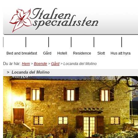
Startsida
Regioner
Städer
Boende
Hus att hyra
Hus till
Bed and breakfast
Gård
Hotell
Residence
Slott
Hus att hyra
Du är här:
Hem
>
Boende
>
Gård
> Locanda del Molino
> Locanda del Molino