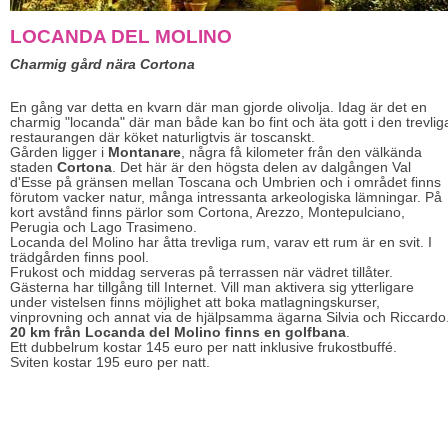
LOCANDA DEL MOLINO
Charmig gård nära Cortona
En gång var detta en kvarn där man gjorde olivolja. Idag är det en
charmig "locanda" där man både kan bo fint och äta gott i den trevlig
restaurangen där köket naturligtvis är toscanskt.
Gården ligger i
Montanare
, några få kilometer från den välkända
staden
Cortona
. Det här är den högsta delen av dalgången Val
d'Esse på gränsen mellan Toscana och Umbrien och i området finns
förutom vacker natur, många intressanta arkeologiska lämningar. På
kort avstånd finns pärlor som Cortona, Arezzo, Montepulciano,
Perugia och Lago Trasimeno.
Locanda del Molino har åtta trevliga rum, varav ett rum är en svit. I
trädgården finns pool.
Frukost och middag serveras på terrassen när vädret tillåter.
Gästerna har tillgång till Internet. Vill man aktivera sig ytterligare
under vistelsen finns möjlighet att boka matlagningskurser,
vinprovning och annat via de hjälpsamma ägarna Silvia och Riccardo
20 km från Locanda del Molino finns en golfbana
.
Ett dubbelrum kostar 145 euro per natt inklusive frukostbuffé.
Sviten kostar 195 euro per natt.